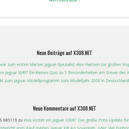
Neue Beiträge auf X308.NET
ar zum ersten Mal bei Jaguar-Spezialist Alex Hartsen zur großen In
t im Jaguar XJ40? Ein kleines Quiz zu 5 Besonderheiten am Steuer des 
kt zum Jaguar-Modellprogramm zum Modelljahr 2000 in Deutschland
Neue Kommentare auf X308.NET
S 685119
zu
Was kostet ein Jaguar X308? Das große Preis-Update für
gsbericht vom Kauf meines Jaguar XJ8 4.0 Sovereign, oder: Viel Eupho