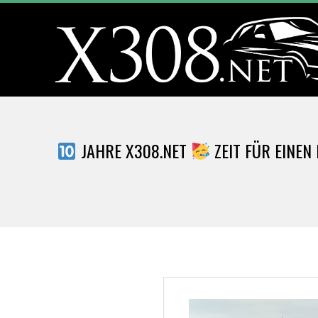
Skip
to
content
X
3
JAHRE X308.NET
ZEIT FÜR EINEN
0
8
.
N