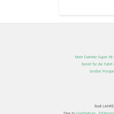
2026-
04-
07
Mein Daimler Super V8 w
Bereit für die Fahr
Großer Prospe
Rudi LAHRE
Tina
zu
Gastbeitrag: „Erfahrun