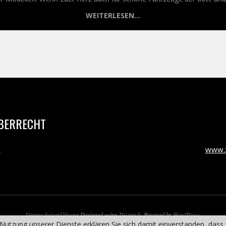
WEITERLESEN...
BERRECHT
m
www.x
Datenschutzerklärung
Designed using
Dispatch
. Powered by
WordPress
.
er Nutzung unserer Dienste erklären Sie sich damit einverstanden, das