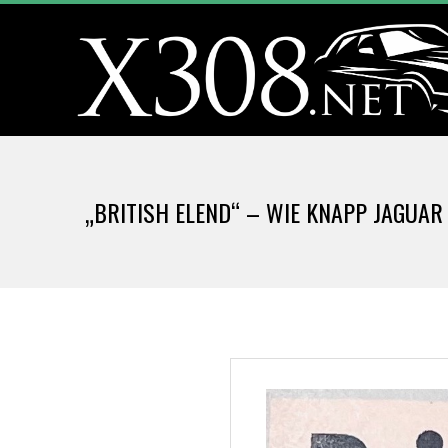
Skip
to
content
X
3
„BRITISH ELEND“ – WIE KNAPP JAGUA
0
8
.
N