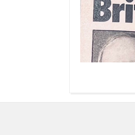
E
T
2022-
01-
06