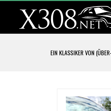
Skip
to
content
X
3
EIN KLASSIKER VON (ÜBER
0
8
.
N