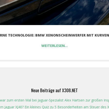
RNE TECHNOLOGIE: BMW XENONSCHEINWERFER MIT KURVEN
WEITERLESEN…
Neue Beiträge auf X308.NET
ar zum ersten Mal bei Jaguar-Spezialist Alex Hartsen zur großen Ins
t im Jaguar XJ40? Ein kleines Quiz zu 5 Besonderheiten am Steuer des 