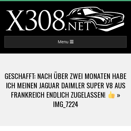
Skip
to
content
X
Primary
Menu
3
Navigation
Menu
0
GESCHAFFT: NACH ÜBER ZWEI MONATEN HABE
8
ICH MEINEN JAGUAR DAIMLER SUPER V8 AUS
FRANKREICH ENDLICH ZUGELASSEN!
»
.
IMG_7224
N