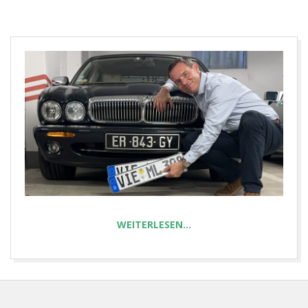
E
T
WEITERLESEN…
2026-
06-
01