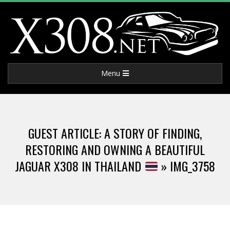
Skip
to
content
X
Primary
Menu
3
Navigation
Menu
0
GUEST ARTICLE: A STORY OF FINDING,
8
RESTORING AND OWNING A BEAUTIFUL
JAGUAR X308 IN THAILAND
»
IMG_3758
.
N