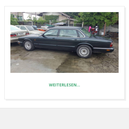
E
T
WEITERLESEN…
2025-
08-
14