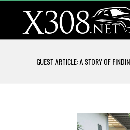
Skip
to
content
X
3
GUEST ARTICLE: A STORY OF FIND
0
8
.
N