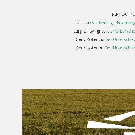
Rudi LAHRE
Tina
zu
Gastbeitrag: „Erfahrun
Luigi Di Gangi
zu
Der Unterschi
Gero Koller
zu
Der Unterschied
Gero Koller
zu
Der Unterschied