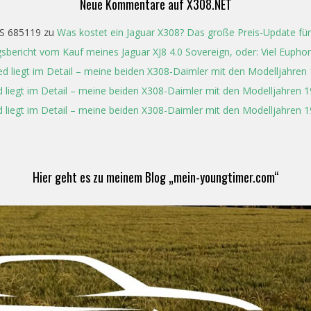
Neue Kommentare auf X308.NET
S 685119
zu
Was kostet ein Jaguar X308? Das große Preis-Update für
gsbericht vom Kauf meines Jaguar XJ8 4.0 Sovereign, oder: Viel Eupho
ed liegt im Detail – meine beiden X308-Daimler mit den Modelljahren
 liegt im Detail – meine beiden X308-Daimler mit den Modelljahren 
 liegt im Detail – meine beiden X308-Daimler mit den Modelljahren 
Hier geht es zu meinem Blog „mein-youngtimer.com“