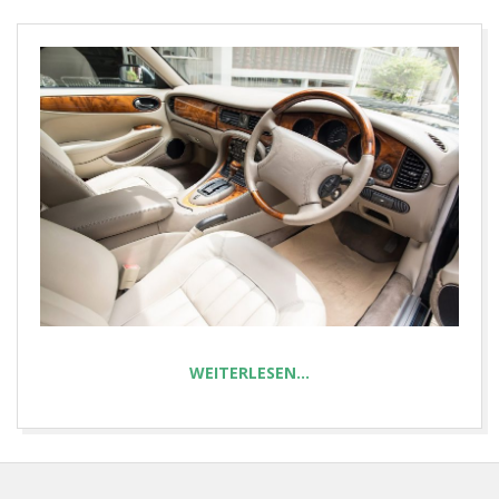
E
T
WEITERLESEN…
2025-
08-