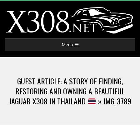
Skip
to
content
X
Primary
Menu
3
Navigation
Menu
0
GUEST ARTICLE: A STORY OF FINDING,
8
RESTORING AND OWNING A BEAUTIFUL
JAGUAR X308 IN THAILAND
»
IMG_3789
.
N