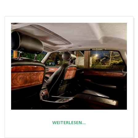
E
T
WEITERLESEN…