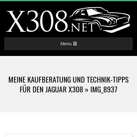
Skip
to
content
X
Primary
Menu
3
Navigation
Menu
0
MEINE KAUFBERATUNG UND TECHNIK-TIPPS
8
FÜR DEN JAGUAR X308 »
IMG_8937
.
N