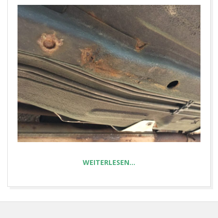
E
T
WEITERLESEN…
2026-
03-