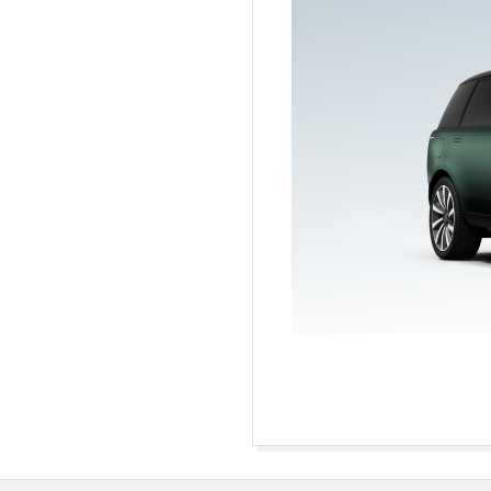
E
T
2024-
10-