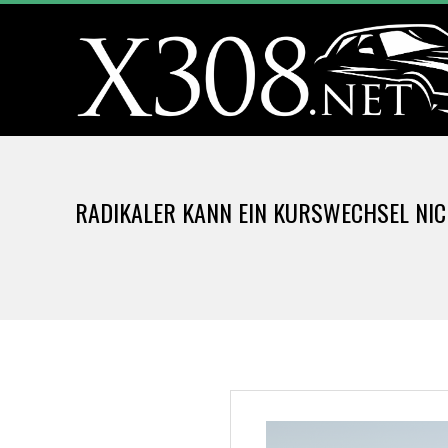
Skip
to
content
X
3
RADIKALER KANN EIN KURSWECHSEL NIC
0
8
.
N