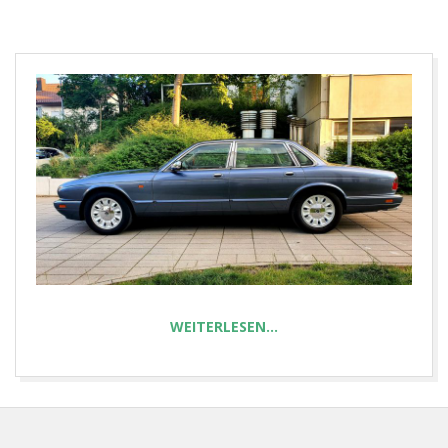
E
T
WEITERLESEN…
2021-
03-
10