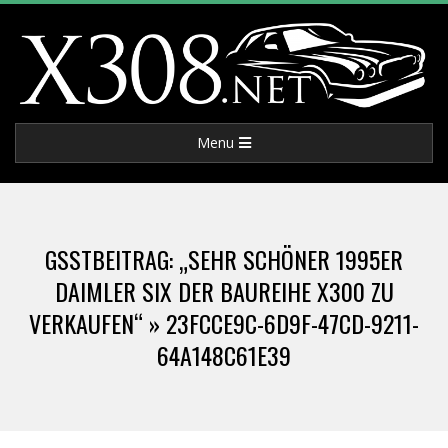
Skip
to
content
X
Primary
Menu
3
Navigation
Menu
0
GSSTBEITRAG: „SEHR SCHÖNER 1995ER
8
DAIMLER SIX DER BAUREIHE X300 ZU
VERKAUFEN“ »
23FCCE9C-6D9F-47CD-9211-
.
64A148C61E39
N