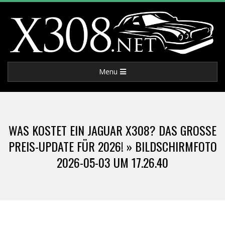
Skip
to
content
X
Primary
Menu
3
Navigation
Menu
0
WAS KOSTET EIN JAGUAR X308? DAS GROSSE P
8
REIS-UPDATE FÜR 2026! »
BILDSCHIRMFOTO
2026-05-03 UM 17.26.40
.
N