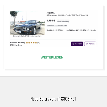
E
T
WEITERLESEN…
2026-
05-
03
Neue Beiträge auf X308.NET