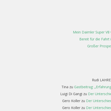
05-
03
Mein Daimler Super V8 w
Bereit für die Fahr
Großer Prospe
Rudi LAHRE
Tina
zu
Gastbeitrag: „Erfahrun
Luigi Di Gangi
zu
Der Unterschi
Gero Koller
zu
Der Unterschied
Gero Koller
zu
Der Unterschied