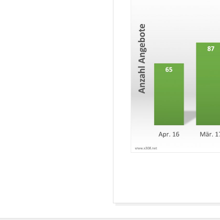
E
T
2026-