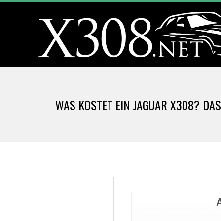
Skip
to
content
X
3
WAS KOSTET EIN JAGUAR X308? DAS
0
8
.
N