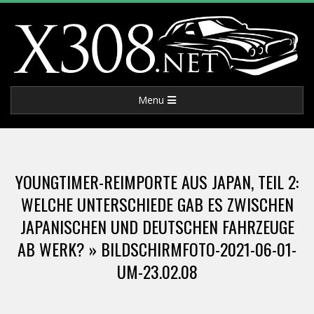
Skip
to
content
X
Primary
Menu
3
Navigation
Menu
0
YOUNGTIMER-REIMPORTE AUS JAPAN, TEIL 2:
8
WELCHE UNTERSCHIEDE GAB ES ZWISCHEN
JAPANISCHEN UND DEUTSCHEN FAHRZEUGE
.
AB WERK? »
BILDSCHIRMFOTO-2021-06-01-
N
UM-23.02.08