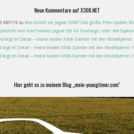
Neue Kommentare auf X308.NET
S 685119
zu
Was kostet ein Jaguar X308? Das große Preis-Update für
gsbericht vom Kauf meines Jaguar XJ8 4.0 Sovereign, oder: Viel Eupho
ed liegt im Detail – meine beiden X308-Daimler mit den Modelljahren
 liegt im Detail – meine beiden X308-Daimler mit den Modelljahren 
 liegt im Detail – meine beiden X308-Daimler mit den Modelljahren 
Hier geht es zu meinem Blog „mein-youngtimer.com“