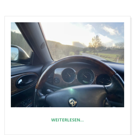
E
T
WEITERLESEN…