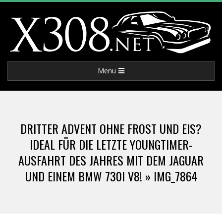
Skip
to
content
X
Primary
Menu
3
Navigation
Menu
0
DRITTER ADVENT OHNE FROST UND EIS?
8
IDEAL FÜR DIE LETZTE YOUNGTIMER-
AUSFAHRT DES JAHRES MIT DEM JAGUAR
.
UND EINEM BMW 730I V8! »
IMG_7864
N