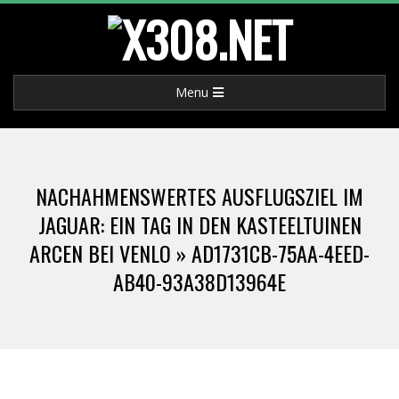
Skip
to
X
content
Primary
Menu
3
Navigation
Menu
0
NACHAHMENSWERTES AUSFLUGSZIEL IM
8
JAGUAR: EIN TAG IN DEN KASTEELTUINEN
ARCEN BEI VENLO »
AD1731CB-75AA-4EED-
.
AB40-93A38D13964E
N
E