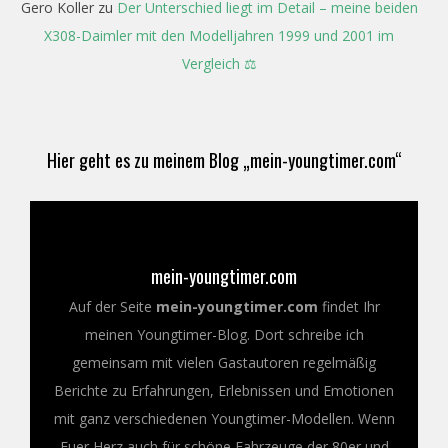
Gero Koller
zu
Der Unterschied liegt im Detail – meine beiden
X308-Daimler mit den Modelljahren 1999 und 2001 im
Vergleich ⚖️
Hier geht es zu meinem Blog „mein-youngtimer.com“
mein-youngtimer.com
Auf der Seite
mein-youngtimer.com
findet Ihr
meinen Youngtimer-Blog. Dort schreibe ich
gemeinsam mit vielen Gastautoren regelmäßig
Berichte zu Erfahrungen, Erlebnissen und Emotionen
mit ganz verschiedenen Youngtimer-Modellen. Wenn
Euer Herz auch für schöne Fahrzeuge der 80er und