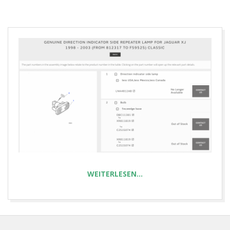
E
T
WEITERLESEN…
2021-
03-