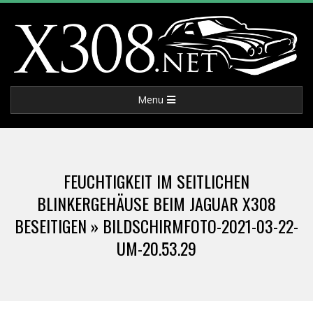
Skip
to
content
X
Primary
Menu
3
Navigation
Menu
0
FEUCHTIGKEIT IM SEITLICHEN
8
BLINKERGEHÄUSE BEIM JAGUAR X308
BESEITIGEN »
BILDSCHIRMFOTO-2021-03-22-
.
UM-20.53.29
N