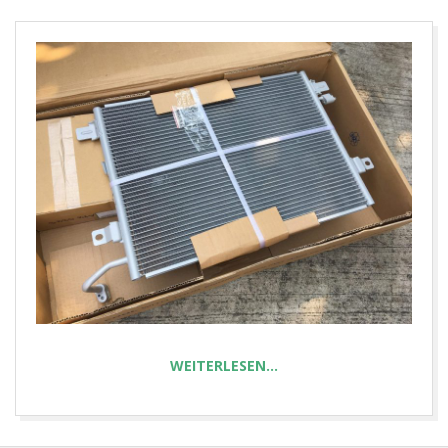
E
T
WEITERLESEN…
2025-