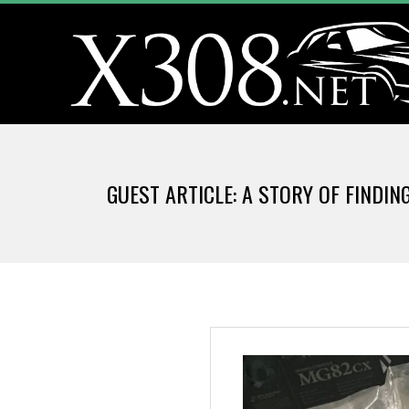
Skip
to
content
X
3
GUEST ARTICLE: A STORY OF FINDI
0
8
.
N