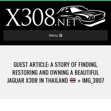
Skip
to
content
X
Primary
Menu
3
Navigation
Menu
0
GUEST ARTICLE: A STORY OF FINDING,
8
RESTORING AND OWNING A BEAUTIFUL
JAGUAR X308 IN THAILAND
»
IMG_3807
.
N