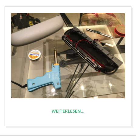
E
T
WEITERLESEN…
2025-