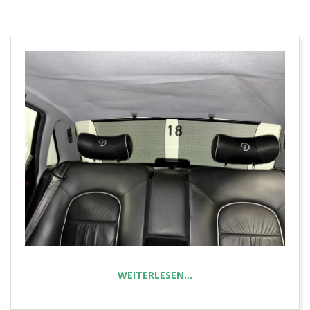
E
T
WEITERLESEN…