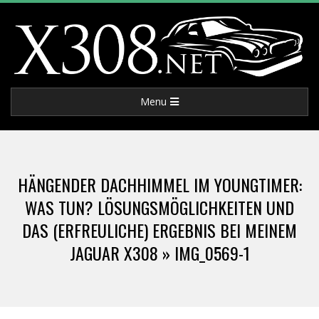
Skip
to
content
X
Primary
Menu
3
Navigation
Menu
0
HÄNGENDER DACHHIMMEL IM YOUNGTIMER:
8
WAS TUN? LÖSUNGSMÖGLICHKEITEN UND
DAS (ERFREULICHE) ERGEBNIS BEI MEINEM
.
JAGUAR X308 »
IMG_0569-1
N