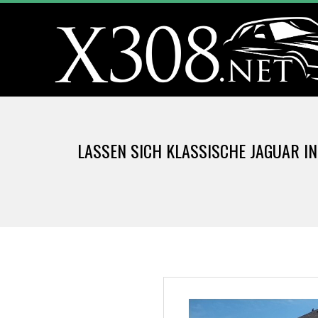
Skip
to
content
X
3
LASSEN SICH KLASSISCHE JAGUAR I
0
8
.
N