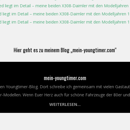
ed liegt im Detail – meine beiden X308-Daimler mit den Modelljahren
d liegt im Detail – meine beiden X308-Daimler mit den Modelljahren 1
d liegt im Detail – meine beiden X308-Daimler mit den Modelljahren 1
Hier geht es zu meinem Blog „mein-youngtimer.com“
mein-youngtimer.com
nen Youngtimer-Blog. Dort schreibe ich gemeinsam mit vielen Gastaut
Modellen. Wenn Euer Herz auch für schöne Fahrzeuge der 80er und 9
WEITERLESEN...