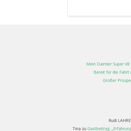
T
2023-
07-
10
Mein Daimler Super V8 w
Bereit für die Fahr
Großer Prospe
Rudi LAHRE
Tina
zu
Gastbeitrag: „Erfahrun