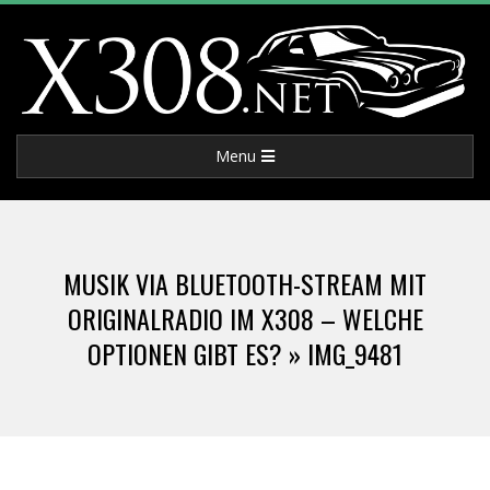
Skip
to
content
X
Primary
Menu
3
Navigation
Menu
0
MUSIK VIA BLUETOOTH-STREAM MIT
8
ORIGINALRADIO IM X308 – WELCHE
OPTIONEN GIBT ES? »
IMG_9481
.
N