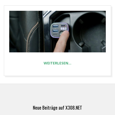
E
T
WEITERLESEN…
2024-
06-
30
Neue Beiträge auf X308.NET