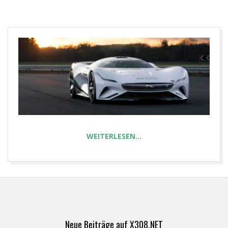
E
T
WEITERLESEN…
2024-
10-
05
Neue Beiträge auf X308.NET