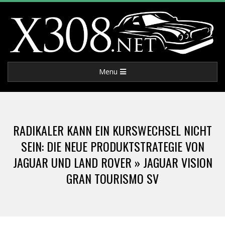
Skip
to
content
X
Primary
Menu
3
Navigation
Menu
0
RADIKALER KANN EIN KURSWECHSEL NICHT
8
SEIN: DIE NEUE PRODUKTSTRATEGIE VON
JAGUAR UND LAND ROVER »
JAGUAR VISION
.
GRAN TOURISMO SV
N