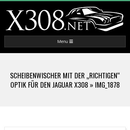
Skip
to
content
X
Primary
Menu
3
Navigation
Menu
0
SCHEIBENWISCHER MIT DER „RICHTIGEN“
8
OPTIK FÜR DEN JAGUAR X308 »
IMG_1878
.
N