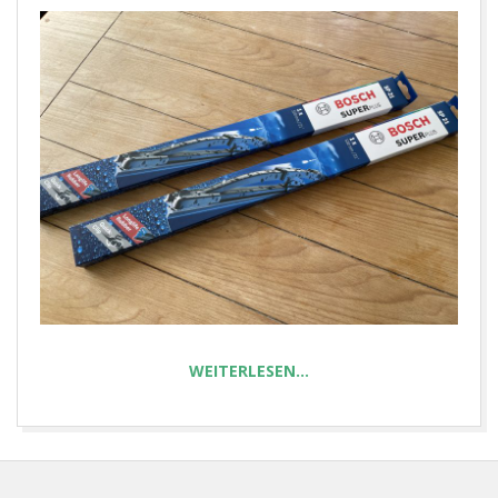
E
T
WEITERLESEN…
2025-
04-