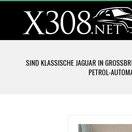
Skip
to
content
X
3
SIND KLASSISCHE JAGUAR IN GROSSBR
0
PETROL-AUTOMA
8
.
N