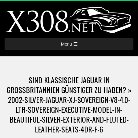
Skip
to
content
X
Primary
Menu
3
Navigation
Menu
0
SIND KLASSISCHE JAGUAR IN
8
GROSSBRITANNIEN GÜNSTIGER ZU HABEN? »
2002-SILVER-JAGUAR-XJ-SOVEREIGN-V8-4.0-
.
LTR-SOVEREIGN-EXECUTIVE-MODEL-IN-
N
BEAUTIFUL-SILVER-EXTERIOR-AND-FLUTED-
LEATHER-SEATS-4DR-F-6