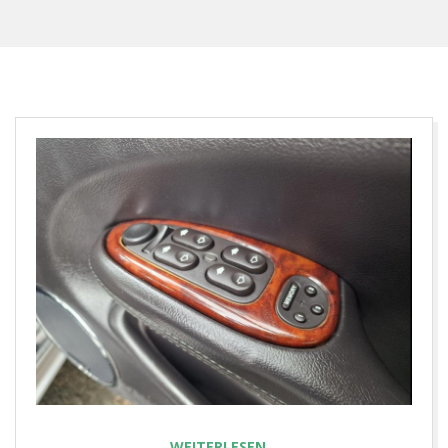
E
T
WEITERLESEN…