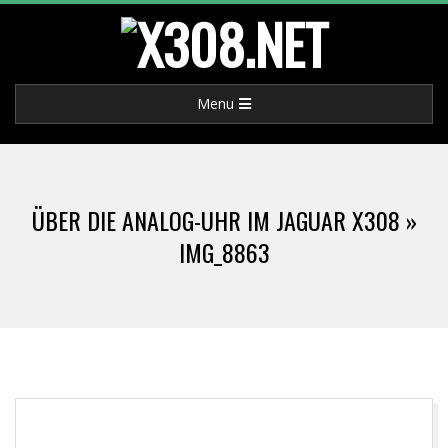
Skip
to
X
content
Primary
Menu
3
Navigation
Menu
0
ÜBER DIE ANALOG-UHR IM JAGUAR X308 »
8
IMG_8863
.
N
E