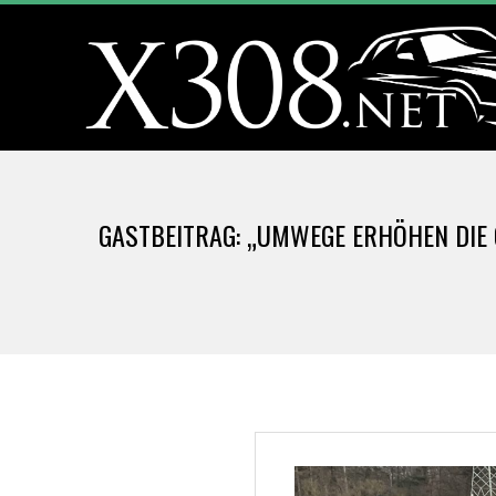
Skip
to
content
X
3
GASTBEITRAG: „UMWEGE ERHÖHEN DIE
0
8
.
N