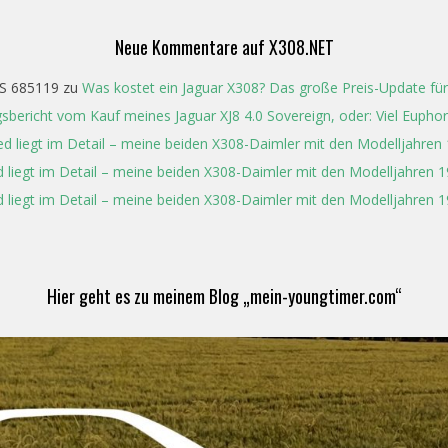
Neue Kommentare auf X308.NET
S 685119
zu
Was kostet ein Jaguar X308? Das große Preis-Update für
gsbericht vom Kauf meines Jaguar XJ8 4.0 Sovereign, oder: Viel Eupho
ed liegt im Detail – meine beiden X308-Daimler mit den Modelljahren
 liegt im Detail – meine beiden X308-Daimler mit den Modelljahren 
 liegt im Detail – meine beiden X308-Daimler mit den Modelljahren 
Hier geht es zu meinem Blog „mein-youngtimer.com“