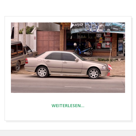
E
T
WEITERLESEN…
2023-
07-