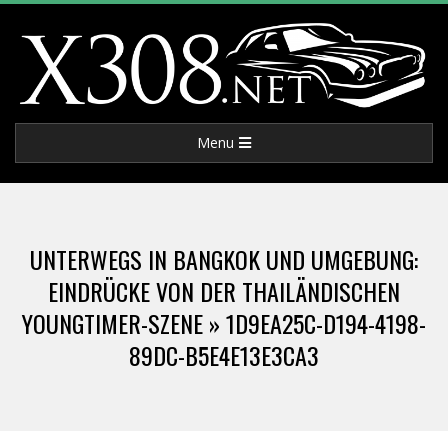
Skip
to
content
X
Primary
Menu
3
Navigation
Menu
0
UNTERWEGS IN BANGKOK UND UMGEBUNG:
8
EINDRÜCKE VON DER THAILÄNDISCHEN
YOUNGTIMER-SZENE »
1D9EA25C-D194-4198-
.
89DC-B5E4E13E3CA3
N