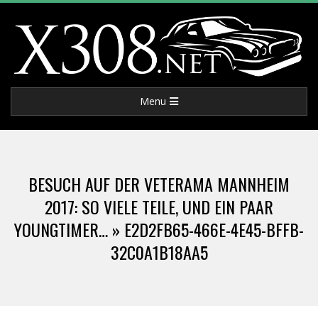
Skip
to
content
X
Primary
Menu
3
Navigation
Menu
0
BESUCH AUF DER VETERAMA MANNHEIM
8
2017: SO VIELE TEILE, UND EIN PAAR
YOUNGTIMER… »
E2D2FB65-466E-4E45-BFFB-
.
32C0A1B18AA5
N