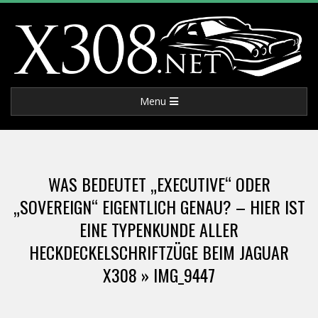
Skip
to
content
X
Primary
Menu
3
Navigation
Menu
0
WAS BEDEUTET „EXECUTIVE“ ODER
8
„SOVEREIGN“ EIGENTLICH GENAU? – HIER IST
EINE TYPENKUNDE ALLER
.
HECKDECKELSCHRIFTZÜGE BEIM JAGUAR
N
X308 »
IMG_9447