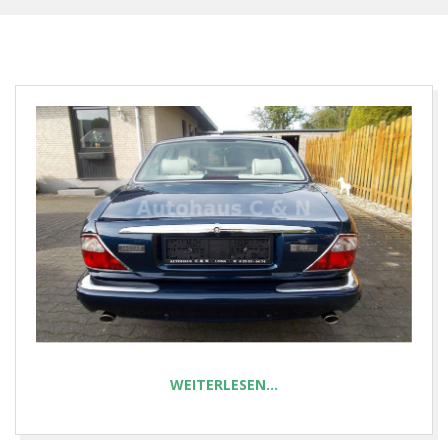
E
T
WEITERLESEN…
2024-