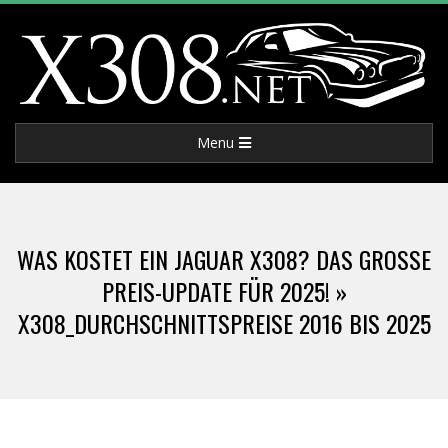
Skip
to
content
X
Primary
Menu
3
Navigation
Menu
0
WAS KOSTET EIN JAGUAR X308? DAS GROSSE P
8
REIS-UPDATE FÜR 2025! »
X308_DURCHSCHNITTSPREISE 2016 BIS 2025
.
N