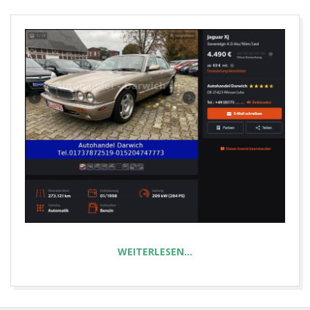
E
T
WEITERLESEN…
2024-