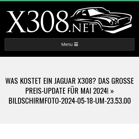
Skip
to
content
X
Primary
Menu
3
Navigation
Menu
0
WAS KOSTET EIN JAGUAR X308? DAS GROSSE P
8
REIS-UPDATE FÜR MAI 2024! »
BILDSCHIRMFOTO-2024-05-18-UM-23.53.00
.
N