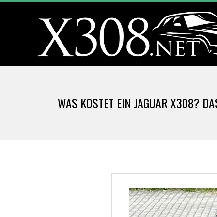
Skip
to
content
X
3
WAS KOSTET EIN JAGUAR X308? DAS
0
8
.
N