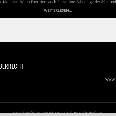
Modellen. Wenn Euer Herz auch für schöne Fahrzeuge der 80er und 9
WEITERLESEN...
BERRECHT
m
www.x
Datenschutzerklärung
Designed using
Dispatch
. Powered by
WordPress
.