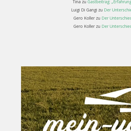
Tina
zu
Gastbeitrag: „Erfahrun
Luigi Di Gangi
zu
Der Unterschi
Gero Koller
zu
Der Unterschied
Gero Koller
zu
Der Unterschied