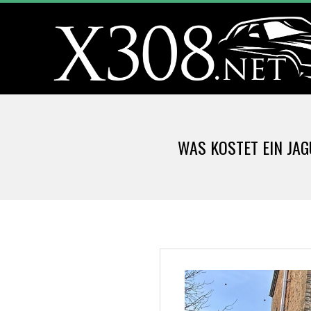
Skip
to
content
X
3
WAS KOSTET EIN JAG
0
8
.
N