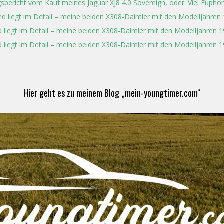
gsbericht vom Kauf meines Jaguar XJ8 4.0 Sovereign, oder: Viel Eupho
ed liegt im Detail – meine beiden X308-Daimler mit den Modelljahren
 liegt im Detail – meine beiden X308-Daimler mit den Modelljahren 
 liegt im Detail – meine beiden X308-Daimler mit den Modelljahren 
Hier geht es zu meinem Blog „mein-youngtimer.com“