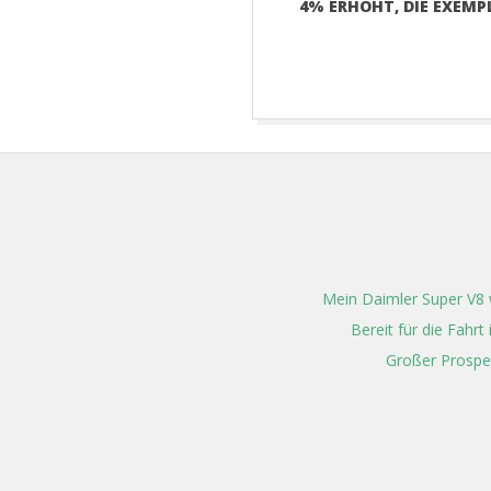
4% ERHÖHT, DIE EXEMP
2017-
01-
18
Mein Daimler Super V8 w
Bereit für die Fahr
Großer Prospe