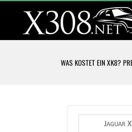
Skip
to
content
X
3
WAS KOSTET EIN XK8? PRE
0
8
.
N