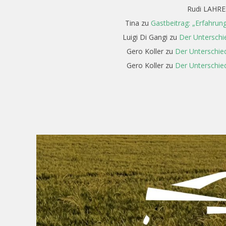
Rudi LAHRE
Tina
zu
Gastbeitrag: „Erfahrun
Luigi Di Gangi
zu
Der Unterschi
Gero Koller
zu
Der Unterschied
Gero Koller
zu
Der Unterschied