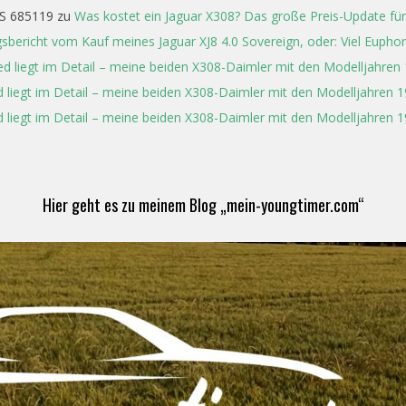
S 685119
zu
Was kostet ein Jaguar X308? Das große Preis-Update für
gsbericht vom Kauf meines Jaguar XJ8 4.0 Sovereign, oder: Viel Eupho
ed liegt im Detail – meine beiden X308-Daimler mit den Modelljahren
 liegt im Detail – meine beiden X308-Daimler mit den Modelljahren 
 liegt im Detail – meine beiden X308-Daimler mit den Modelljahren 
Hier geht es zu meinem Blog „mein-youngtimer.com“