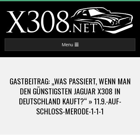
Skip
to
content
X
Primary
Menu
3
Navigation
Menu
0
GASTBEITRAG: „WAS PASSIERT, WENN MAN
8
DEN GÜNSTIGSTEN JAGUAR X308 IN
DEUTSCHLAND KAUFT?“ »
11.9.-AUF-
.
SCHLOSS-MERODE-1-1-1
N