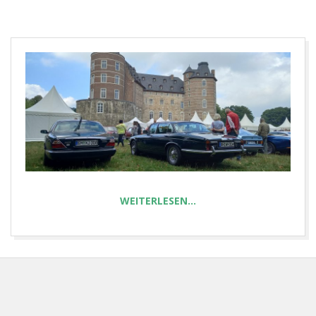
E
T
WEITERLESEN…
2022-
11-
29