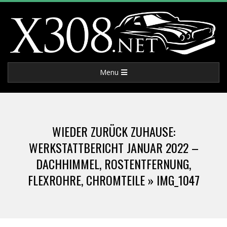
Skip
to
content
X
Primary
Menu
3
Navigation
Menu
0
WIEDER ZURÜCK ZUHAUSE:
8
WERKSTATTBERICHT JANUAR 2022 –
DACHHIMMEL, ROSTENTFERNUNG,
.
FLEXROHRE, CHROMTEILE »
IMG_1047
N