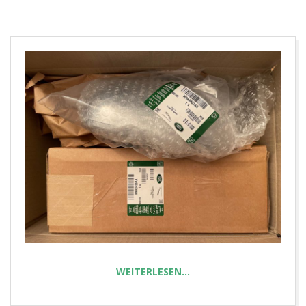
E
T
WEITERLESEN…