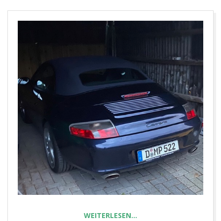
E
T
WEITERLESEN…