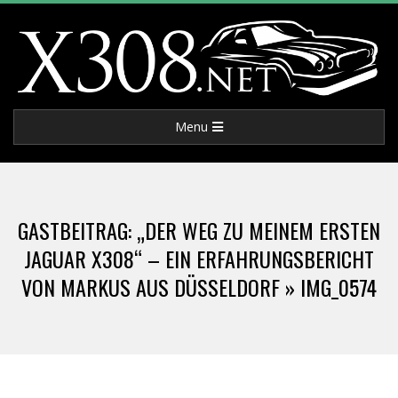
Skip
to
content
X
Primary
Menu
3
Navigation
Menu
0
GASTBEITRAG: „DER WEG ZU MEINEM ERSTEN
8
JAGUAR X308“ – EIN ERFAHRUNGSBERICHT
VON MARKUS AUS DÜSSELDORF »
IMG_0574
.
N