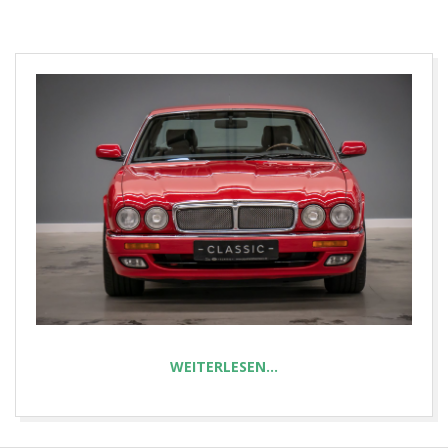
E
T
WEITERLESEN…
2023-