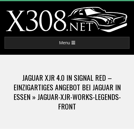
Skip
to
content
X
Primary
Menu
3
Navigation
Menu
0
JAGUAR XJR 4.0 IN SIGNAL RED –
8
EINZIGARTIGES ANGEBOT BEI JAGUAR IN
ESSEN »
JAGUAR-XJR-WORKS-LEGENDS-
.
FRONT
N