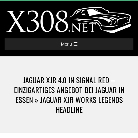
Skip
to
content
X
Primary
Menu
3
Navigation
Menu
0
JAGUAR XJR 4.0 IN SIGNAL RED –
8
EINZIGARTIGES ANGEBOT BEI JAGUAR IN
ESSEN »
JAGUAR XJR WORKS LEGENDS
.
HEADLINE
N