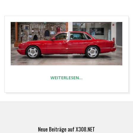
E
T
WEITERLESEN…
2023-
02-
04
Neue Beiträge auf X308.NET