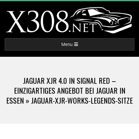
Skip
to
content
X
Primary
Menu
3
Navigation
Menu
0
JAGUAR XJR 4.0 IN SIGNAL RED –
8
EINZIGARTIGES ANGEBOT BEI JAGUAR IN
ESSEN »
JAGUAR-XJR-WORKS-LEGENDS-SITZE
.
N