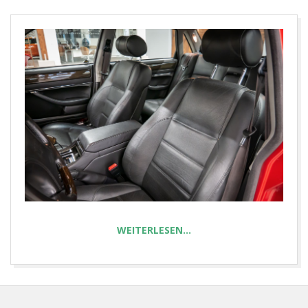
E
T
WEITERLESEN…
2023-
02-