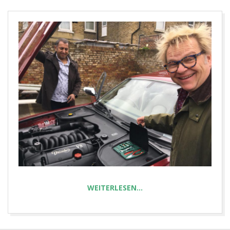
E
T
WEITERLESEN…
2024-