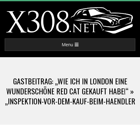
Skip
to
content
X
Primary
Menu
3
Navigation
Menu
0
GASTBEITRAG: „WIE ICH IN LONDON EINE
8
WUNDERSCHÖNE RED CAT GEKAUFT HABE!“ »
„INSPEKTION-VOR-DEM-KAUF-BEIM-HAENDLER
.
N