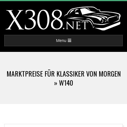
Skip
to
content
X
Primary
Menu
3
Navigation
Menu
0
MARKTPREISE FÜR KLASSIKER VON MORGEN
8
»
W140
.
N