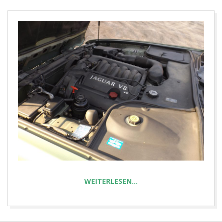
E
T
WEITERLESEN…
2019-