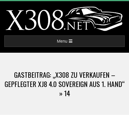
Skip
to
content
X
Primary
Menu
3
Navigation
Menu
0
GASTBEITRAG: „X308 ZU VERKAUFEN –
8
GEPFLEGTER XJ8 4.0 SOVEREIGN AUS 1. HAND“
»
14
.
N