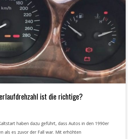
rlaufdrehzahl ist die richtige?
ltstart haben dazu geführt, dass Autos in den 1990er
n als es zuvor der Fall war. Mit erhöhten