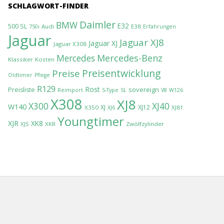
SCHLAGWORT-FINDER
Daimler
BMW
E32
500 SL
Audi
E38
750i
Erfahrungen
Jaguar
Jaguar XJ8
Jaguar XJ
Jaguar X308
Mercedes-Benz
Mercedes
Klassiker
Kosten
Preisentwicklung
Preise
Oldtimer
Pflege
R129
Rost
sovereign
Preisliste
Reimport
S-Type
SL
V8
W126
X308
XJ8
XJ40
X300
W140
XJ
XJ12
X350
XJ81
XJ6
Youngtimer
XJR
XK8
XJS
XKR
Zwölfzylinder