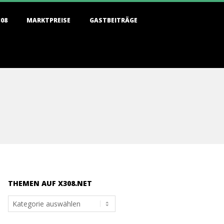
308
MARKTPREISE
GASTBEITRÄGE
THEMEN AUF X308.NET
Themen
auf
x308.net