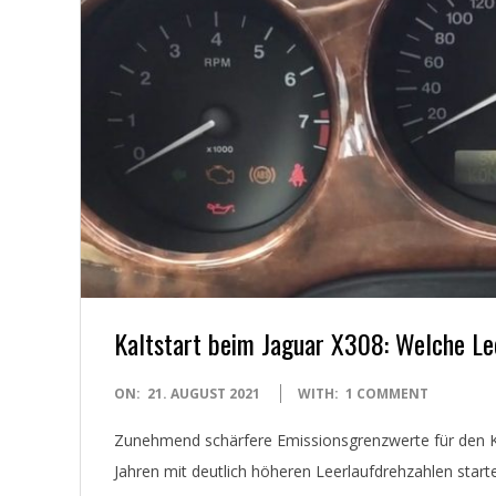
E
T
Kaltstart beim Jaguar X308: Welche Lee
2021-
ON:
21. AUGUST 2021
WITH:
1 COMMENT
08-
Zunehmend schärfere Emissionsgrenzwerte für den Ka
21
Jahren mit deutlich höheren Leerlaufdrehzahlen starte