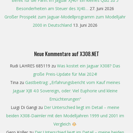
Bereit für die Fahrt im Jaguar XJ40? Ein kleines Quiz zu 5
Besonderheiten am Steuer des XJ40…
27. Juni 2026
Großer Prospekt zum Jaguar-Modellprogramm zum Modelljahr
2000 in Deutschland
13. Juni 2026
Neue Kommentare auf X308.NET
Rudi LAHRES 685119
zu
Was kostet ein Jaguar X308? Das
große Preis-Update für Mai 2024!
Tina
zu
Gastbeitrag: „Erfahrungsbericht vom Kauf meines
Jaguar XJ8 4.0 Sovereign, oder: Viel Euphorie und kleine
Ernüchterungen“
Luigi Di Gangi
zu
Der Unterschied liegt im Detail – meine
beiden X308-Daimler mit den Modelljahren 1999 und 2001 im
Vergleich
Gero Koller
zu
Der Unterschied liegt im Detail – meine beiden