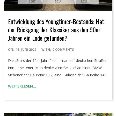
Entwicklung des Youngtimer-Bestands: Hat
der Rückgang der Klassiker aus den 90er
Jahren ein Ende gefunden?
2022-
ON:
18. JUNI 2022
WITH:
2 COMMENTS
06-
Die „Stars der 90er Jahre“ sieht man auf deutschen Straßen
18
immer seltener. Man denke zum Beispiel an einen BMW
Siebener der Baureihe E32, eine S-Klasse der Baureihe 140
WEITERLESEN…