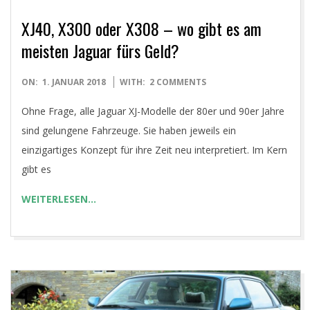
XJ40, X300 oder X308 – wo gibt es am
meisten Jaguar fürs Geld?
2018-
ON:
1. JANUAR 2018
WITH:
2 COMMENTS
01-
Ohne Frage, alle Jaguar XJ-Modelle der 80er und 90er Jahre
01
sind gelungene Fahrzeuge. Sie haben jeweils ein
einzigartiges Konzept für ihre Zeit neu interpretiert. Im Kern
gibt es
WEITERLESEN…