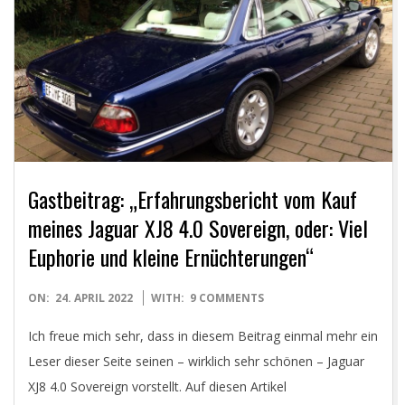
Gastbeitrag: „Erfahrungsbericht vom Kauf
meines Jaguar XJ8 4.0 Sovereign, oder: Viel
Euphorie und kleine Ernüchterungen“
2022-
ON:
24. APRIL 2022
WITH:
9 COMMENTS
04-
Ich freue mich sehr, dass in diesem Beitrag einmal mehr ein
24
Leser dieser Seite seinen – wirklich sehr schönen – Jaguar
XJ8 4.0 Sovereign vorstellt. Auf diesen Artikel