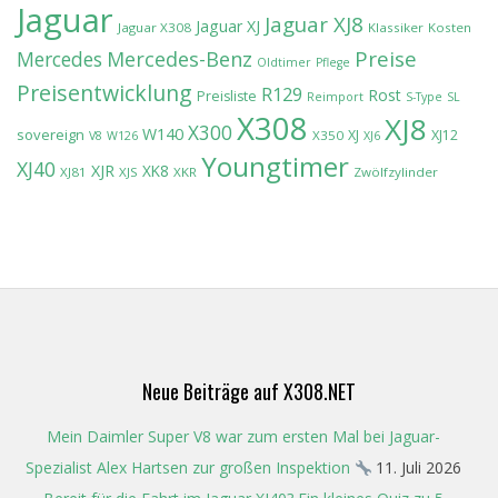
Jaguar
Jaguar XJ8
Jaguar XJ
Jaguar X308
Klassiker
Kosten
Preise
Mercedes-Benz
Mercedes
Oldtimer
Pflege
Preisentwicklung
R129
Rost
Preisliste
Reimport
S-Type
SL
X308
XJ8
X300
W140
sovereign
XJ
XJ12
X350
V8
W126
XJ6
Youngtimer
XJ40
XJR
XK8
XJ81
XJS
XKR
Zwölfzylinder
Neue Beiträge auf X308.NET
Mein Daimler Super V8 war zum ersten Mal bei Jaguar-
Spezialist Alex Hartsen zur großen Inspektion
11. Juli 2026