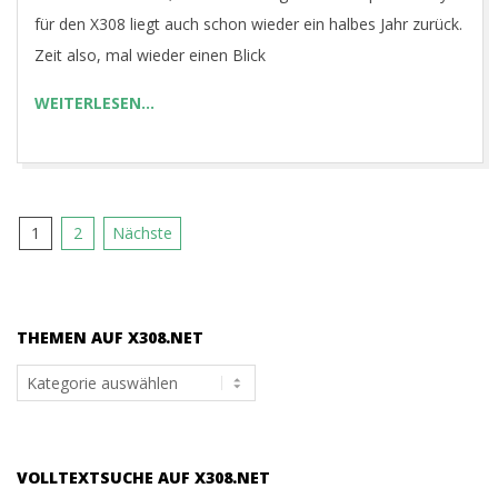
für den X308 liegt auch schon wieder ein halbes Jahr zurück.
Zeit also, mal wieder einen Blick
WEITERLESEN…
Seitennummerierung
1
2
Nächste
der
Beiträge
THEMEN AUF X308.NET
Themen
auf
x308.net
VOLLTEXTSUCHE AUF X308.NET