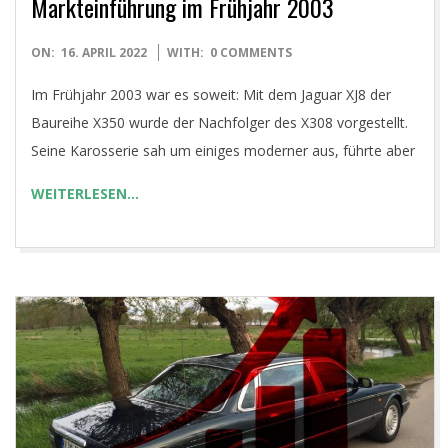
Markteinführung im Frühjahr 2003
2022-
ON:
16. APRIL 2022
WITH:
0 COMMENTS
04-
Im Frühjahr 2003 war es soweit: Mit dem Jaguar XJ8 der
16
Baureihe X350 wurde der Nachfolger des X308 vorgestellt.
Seine Karosserie sah um einiges moderner aus, führte aber
WEITERLESEN…