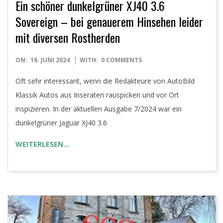
Ein schöner dunkelgrüner XJ40 3.6
Sovereign – bei genauerem Hinsehen leider
mit diversen Rostherden
2024-
ON:
16. JUNI 2024
WITH:
0 COMMENTS
06-
Oft sehr interessant, wenn die Redakteure von AutoBild
16
Klassik Autos aus Inseraten rauspicken und vor Ort
inspizieren. In der aktuellen Ausgabe 7/2024 war ein
dunkelgrüner Jaguar XJ40 3.6
WEITERLESEN…