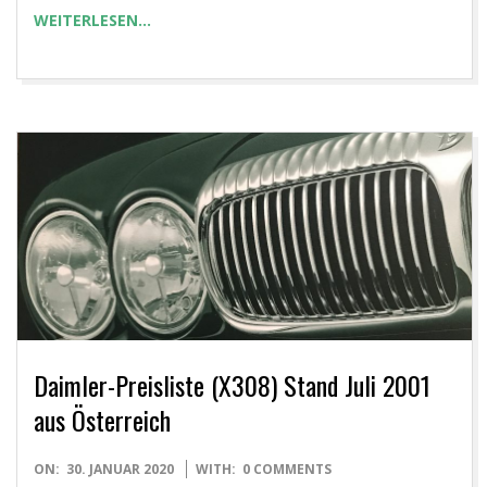
WEITERLESEN…
Daimler-Preisliste (X308) Stand Juli 2001
aus Österreich
2020-
ON:
30. JANUAR 2020
WITH:
0 COMMENTS