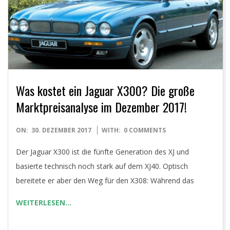
Was kostet ein Jaguar X300? Die große
Marktpreisanalyse im Dezember 2017!
2017-
ON:
30. DEZEMBER 2017
WITH:
0 COMMENTS
12-
Der Jaguar X300 ist die fünfte Generation des XJ und
30
basierte technisch noch stark auf dem XJ40. Optisch
bereitete er aber den Weg für den X308: Während das
WEITERLESEN…