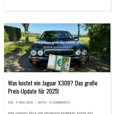
Was kostet ein Jaguar X308? Das große
Preis-Update für 2025!
2025-
ON:
4. MAI 2025
WITH:
4 COMMENTS
05-
Wer meinen Blog seit längerem begleitet, kennt das